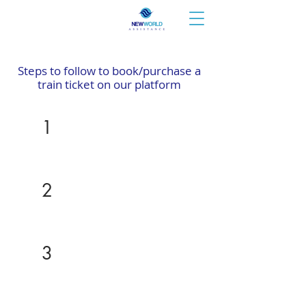
Steps to follow to book/purchase a
train ticket on our platform
1
Consult our prices and
general conditions of sale
2
Fill out the reservation form
below
3
Please enter all the
requested information
correctly.